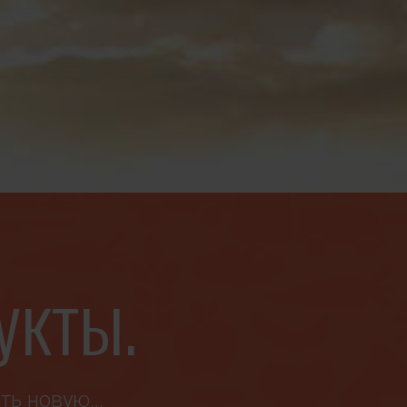
укты.
ить новую…