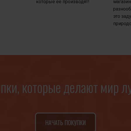
которые ее производят!
магазин
разнооб
это зад
природо
пки, которые делают мир л
НАЧАТЬ ПОКУПКИ