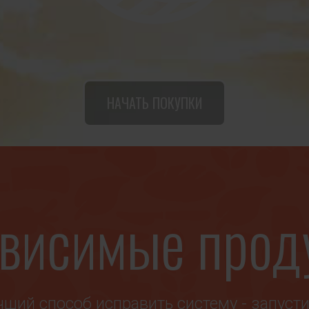
НАЧАТЬ ПОКУПКИ
висимые прод
чший способ исправить систему - запуст