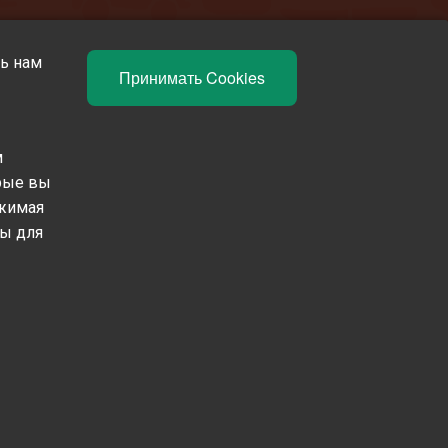
чь нам
Принимать Cookies
м
орые вы
ния.
ажимая
мы для