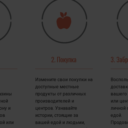
ы создаем онлайн-площадку, которая в
 Она прозрачна, поэтому создает реаль
ый исходный код, поэтому он принадлежи
ется до регионов и стран, поэтому люд
версии по всему миру.
2. Покупка
3. Заб
Это работает везде. Это меняет все.
Измените свои покупки на
Восполь
называем это Открытая Сеть Продук
доступные местные
доставк
азины
продукты от различных
вашего 
любим еду. Теперь мы можем так же люб
тной
производителей и
или цен
ону и
центров. Узнавайте
личной 
продуктовую систему.
тов
истории, стоящие за
едой.
кой или
вашей едой и людьми,
Продов