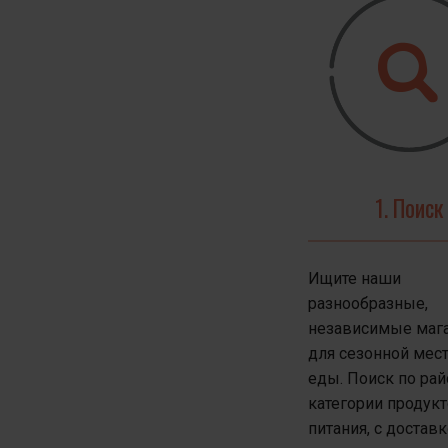
Поэтому м
игровое поле.
Это открыт
масштабиру
1. Поиск
Ищите наши
Мы 
разнообразные,
независимые маг
Все мы 
для сезонной мес
еды. Поиск по рай
категории продук
питания, с достав