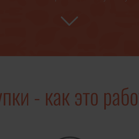
с нуля. С фермерами и садоводами гото
истории. С дистрибьюторами готовы искр
тно связывать людей с продуктами. С п
считают, что лучшие еженедельные поку
серьезно изменить мир.
м нужен способ сделать это реальность
пки - как это рабо
 возможности каждого, кто выращивает,
у. Способ рассказать все истории, справи
й. Способ превращать транзакцию в тра
каждый день.