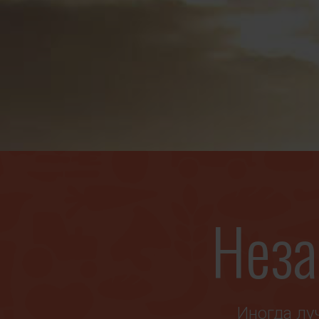
Неза
Иногда лу