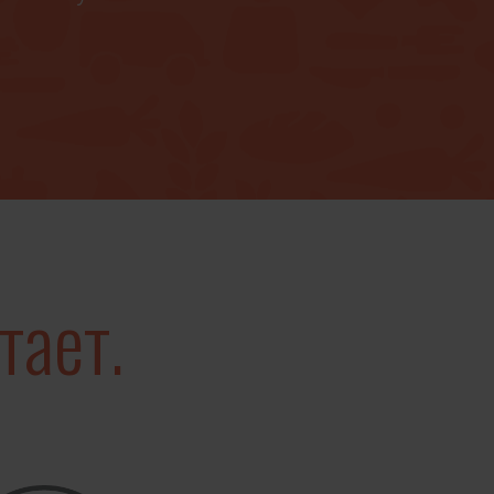
вы рассказать
енне и
окупателями,
пки могут
ю. Способ
тает.
 продает и
ться со всей
нсформацию