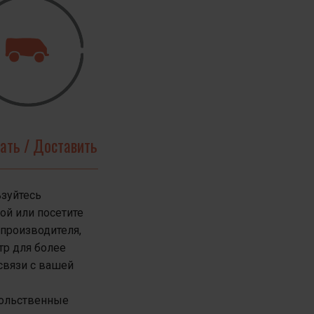
ыравнивает
ные отношения.
т всем. Она
и запускают
рать / Доставить
зуйтесь
тов.
ой или посетите
производителя,
ить нашу
тр для более
связи с вашей
ольственные