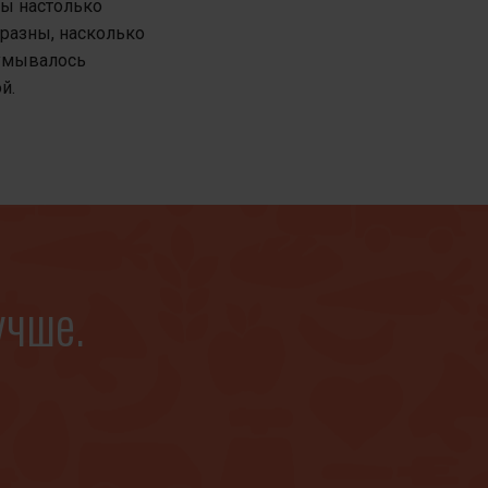
ы настолько
разны, насколько
умывалось
й.
учше.