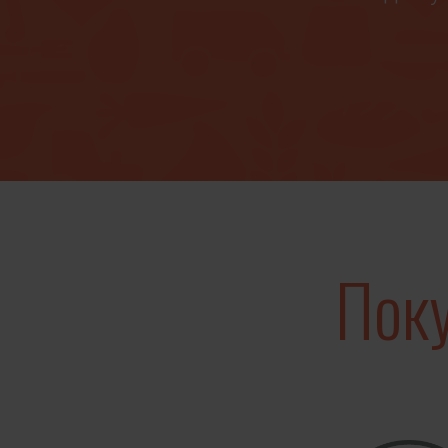
Мы начинаем 
свои 
беспристрас
которые 
Тогда на
Поку
расширить
покупает ед
логистико