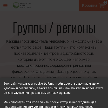
0
Корзина
Группы / регионы
Каждый производитель уникален. У каждого бизнеса
есть что-то свое. Наши группы - это коллективы
производителей, центров и дистрибьюторов,
которые имеют что-то общее, например,
местоположение, фермерский рынок или
философию. Это делает Ваш процесс покупок
проще. Так что исследуйте наши группы и найдите
полезное для себя.
Этот сайт использует cookie файлы, чтобы сделать вашу навигацию
удобной и безопасной, а также помочь нам понять, как вы используете
ее для улучшения предлагаемых нами функций.
Мы используем только те файлы cookie, которые необходимы для
предоставления вам услуги продажи / покупки продуктов через